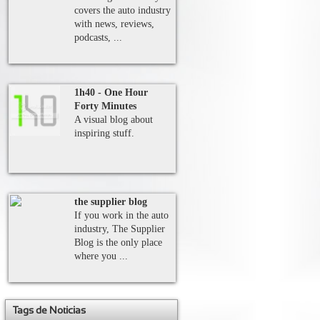
covers the auto industry
with news, reviews,
podcasts, ...
1h40 - One Hour
Forty Minutes
A visual blog about
inspiring stuff.
the supplier blog
If you work in the auto
industry, The Supplier
Blog is the only place
where you ...
XUDAS
XTRAORDINARIAS
 INDUSTRIA DE
UTOMOCIÓN EN
Tags de Noticias