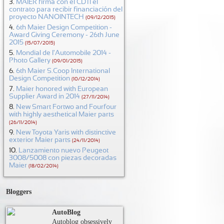
MAIER firma con el CDTI el
contrato para recibir financiación del
proyecto NANOINTECH
(09/12/2015)
6th Maier Design Competition -
Award Giving Ceremony - 26th June
2015
(15/07/2015)
Mondial de l'Automobile 2014 -
Photo Gallery
(09/01/2015)
6th Maier S.Coop International
Design Competition
(10/12/2014)
Maier honored with European
Supplier Award in 2014
(27/11/2014)
New Smart Fortwo and Fourfour
with highly aesthetical Maier parts
(26/11/2014)
New Toyota Yaris with distinctive
exterior Maier parts
(24/11/2014)
Lanzamiento nuevo Peugeot
3008/5008 con piezas decoradas
Maier
(18/02/2014)
Bloggers
AutoBlog
Autoblog obsessively