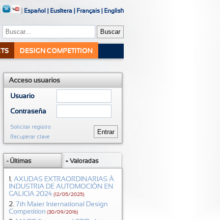
:
|
Español
|
Euskera
|
Français
|
English
CTS
DESIGN COMPETITION
Acceso usuarios
Usuario
Contraseña
Solicitar registro
Recuperar clave
- Últimas
+ Valoradas
AXUDAS EXTRAORDINARIAS Á
INDUSTRIA DE AUTOMOCIÓN EN
GALICIA 2024
(12/05/2025)
7th Maier International Design
Competition
(30/09/2016)