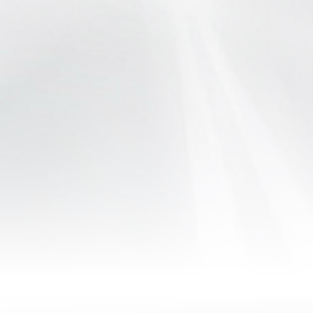
A
E
Á
A