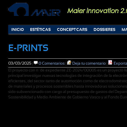
INICIO
ESTÉTICAS
CONCEPT CARS
DOSSIERES
MA
E-PRINTS
03/03/2025
|
0 Comentarios
|
Deja tu comentario
|
Export
El proyecto con nº de expediente ZE-2024/00005 es un proyecto li
principal investigar nuevas tecnologías de integración de la electr
eficientes, del sector tanto de automoción como de electrodomésti
de materiales y procesos sostenibles hasta innovadoras soluciones
sido subvencionado con cargo al presupuesto de gastos del Depar
Sostenibilidad y Medio Ambiente de Gobierno Vasco y al Fondo Eur