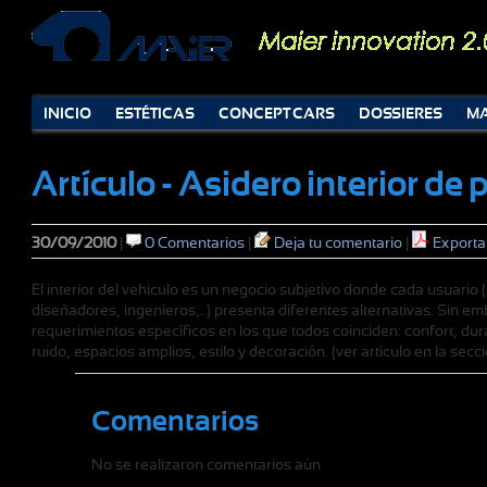
INICIO
ESTÉTICAS
CONCEPT CARS
DOSSIERES
MA
Artículo - Asidero interior de 
30/09/2010
|
0 Comentarios
|
Deja tu comentario
|
Exporta
El interior del vehiculo es un negocio subjetivo donde cada usuario 
diseñadores, ingenieros,..) presenta diferentes alternativas. Sin em
requerimientos específicos en los que todos coinciden: confort, dur
ruido, espacios amplios, estilo y decoración. (ver artículo en la se
Comentarios
No se realizaron comentarios aún