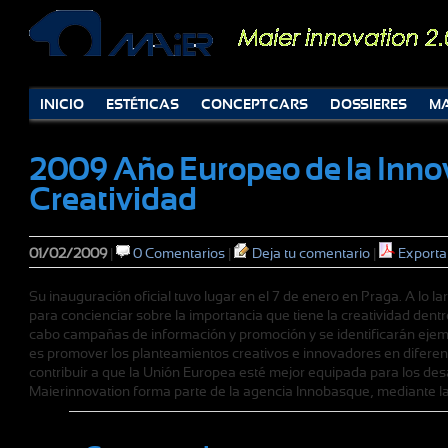
INICIO
ESTÉTICAS
CONCEPT CARS
DOSSIERES
MA
2009 Año Europeo de la Innov
Creatividad
01/02/2009
|
0 Comentarios
|
Deja tu comentario
|
Exporta
Su inauguración oficial tuvo lugar en el 7 de enero en Praga. A lo l
para concienciar sobre la importancia que tiene la creatividad dentr
cabo campañas de información y promoción y se identificarán ejemp
es promover los planteamientos creativos e innovadores en diferen
contribuir a que la Unión Europea esté mejor equipada para los des
Maierinnovation forma parte de la agencia Innobasque, mediante la c